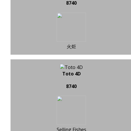
8740
火炬
Toto 4D
8740
Selling Fishes