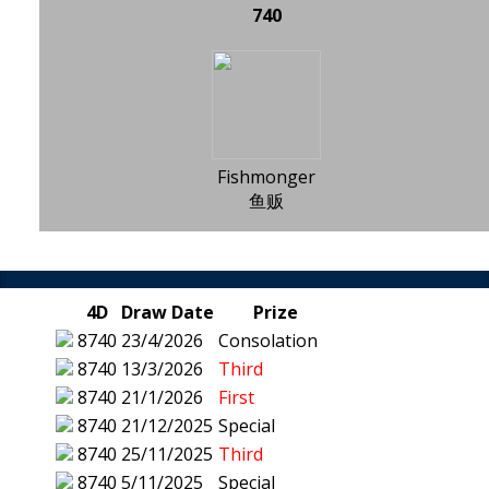
740
Fishmonger
鱼贩
4D
Draw Date
Prize
8740
23/4/2026
Consolation
8740
13/3/2026
Third
8740
21/1/2026
First
8740
21/12/2025
Special
8740
25/11/2025
Third
8740
5/11/2025
Special