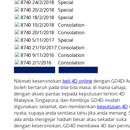
8740
24/2/2018
Special
8740
20/2/2018
Special
8740
18/2/2018
Special
8740
10/2/2018
Consolation
8740
20/1/2018
Consolation
8740
5/11/2017
Special
8740
21/10/2017
Consolation
8740
9/11/2016
Consolation
8740
2/1/2016
Consolation
Sebelumnya (8739)
Seterusnya (8741)
Nikmati keseronokan
beli 4D online
dengan GD4D! A
boleh bertaruh pada bila-bila masa, di mana sahaja,
dengan akses pantas kepada keputusan terkini 4D
Malaysia, Singapura, dan Kemboja. GD4D mudah
digunakan, selamat, dan memberikan
keputusan 4D
nyata, supaya anda sentiasa tahu jika anda menang.
ada anda mengejar hadiah besar atau sekadar suka
dengan keseronokan, GD4D membawa 4D dan perm