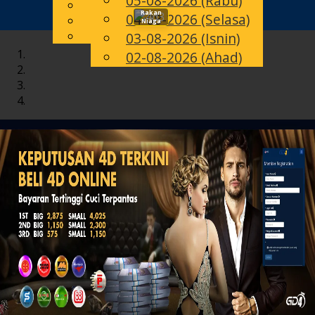
05-08-2026 (Rabu)
English
Rakan
04-08-2026 (Selasa)
Toggle
MS
Chinese
Niaga
Malay
03-08-2026 (Isnin)
navigation
02-08-2026 (Ahad)