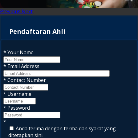
Previous
Next
Pendaftaran Ahli
*
Your Name
*
Email Address
*
Contact Number
*
Username
*
Password
*
Anda terima dengan terma dan syarat yang
ditetapkan sini.