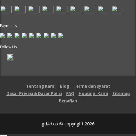
Payments
Follow Us
Tentang Kami
Blog
Terma dan syarat
Dasar Privasi & Dasar Polisi
FAQ
Hubungi Kami
Sitemap
Penafian
gd4d.co © copyright 2026