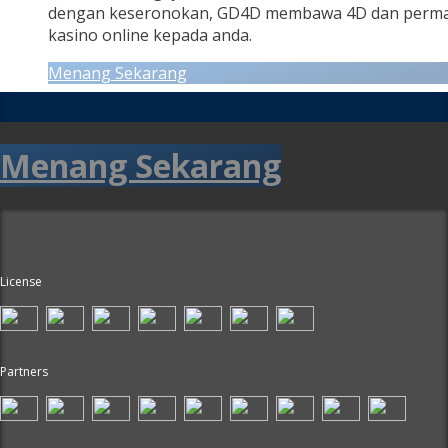
dengan keseronokan, GD4D membawa 4D dan perm
kasino online kepada anda.
Menang Sekarang
Menang Sekarang
License
Partners