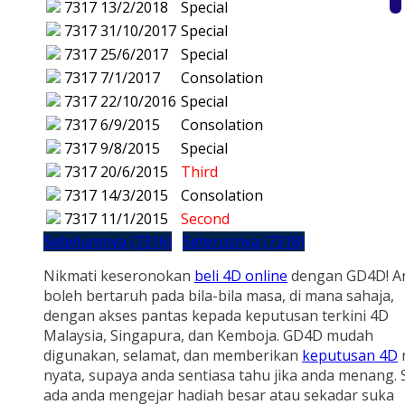
7317
13/2/2018
Special
7317
31/10/2017
Special
7317
25/6/2017
Special
7317
7/1/2017
Consolation
7317
22/10/2016
Special
7317
6/9/2015
Consolation
7317
9/8/2015
Special
7317
20/6/2015
Third
7317
14/3/2015
Consolation
7317
11/1/2015
Second
Sebelumnya (7316)
Seterusnya (7318)
Nikmati keseronokan
beli 4D online
dengan GD4D! A
boleh bertaruh pada bila-bila masa, di mana sahaja,
dengan akses pantas kepada keputusan terkini 4D
Malaysia, Singapura, dan Kemboja. GD4D mudah
digunakan, selamat, dan memberikan
keputusan 4D
nyata, supaya anda sentiasa tahu jika anda menang.
ada anda mengejar hadiah besar atau sekadar suka