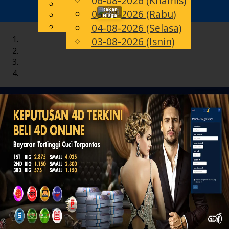
06-08-2026 (Khamis)
English
Rakan
05-08-2026 (Rabu)
Toggle
MS
Chinese
Niaga
Malay
04-08-2026 (Selasa)
navigation
03-08-2026 (Isnin)