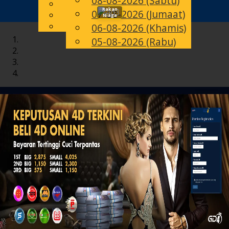
08-08-2026 (Sabtu)
English
Rakan
07-08-2026 (Jumaat)
Toggle
MS
Chinese
Niaga
Malay
06-08-2026 (Khamis)
navigation
05-08-2026 (Rabu)