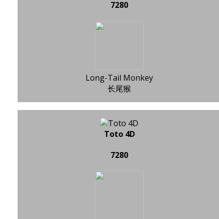
7280
Long-Tail Monkey
长尾猴
Toto 4D
7280