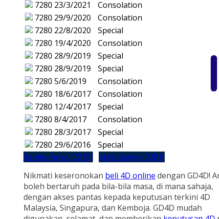
7280
23/3/2021
Consolation
7280
29/9/2020
Consolation
7280
22/8/2020
Special
7280
19/4/2020
Consolation
7280
28/9/2019
Special
7280
28/9/2019
Special
7280
5/6/2019
Consolation
7280
18/6/2017
Consolation
7280
12/4/2017
Special
7280
8/4/2017
Consolation
7280
28/3/2017
Special
7280
29/6/2016
Special
Sebelumnya (7279)
Seterusnya (7281)
Nikmati keseronokan
beli 4D online
dengan GD4D! A
boleh bertaruh pada bila-bila masa, di mana sahaja,
dengan akses pantas kepada keputusan terkini 4D
Malaysia, Singapura, dan Kemboja. GD4D mudah
digunakan, selamat, dan memberikan
keputusan 4D