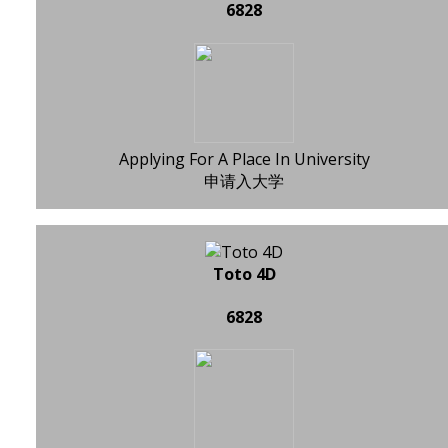
6828
Applying For A Place In University
申请入大学
Toto 4D
6828