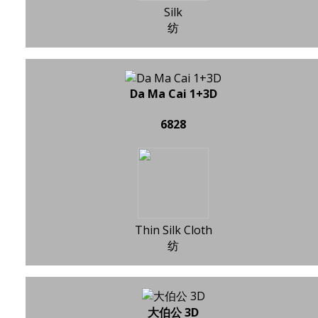
Silk
纺
Da Ma Cai 1+3D
6828
Thin Silk Cloth
纺
大伯公 3D