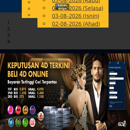
05-08-2026 (Rabu)
English
Rakan
04-08-2026 (Selasa)
Toggle
MS
Chinese
Niaga
Malay
03-08-2026 (Isnin)
navigation
02-08-2026 (Ahad)