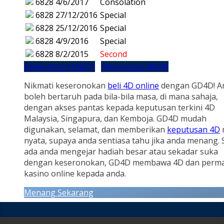
6828
4/6/2017
Consolation
6828
27/12/2016
Special
6828
25/12/2016
Special
6828
4/9/2016
Special
6828
8/2/2015
Second
Sebelumnya (6827)
Seterusnya (6829)
Nikmati keseronokan
beli 4D online
dengan GD4D! A
boleh bertaruh pada bila-bila masa, di mana sahaja,
dengan akses pantas kepada keputusan terkini 4D
Malaysia, Singapura, dan Kemboja. GD4D mudah
digunakan, selamat, dan memberikan
keputusan 4D
nyata, supaya anda sentiasa tahu jika anda menang.
ada anda mengejar hadiah besar atau sekadar suka
dengan keseronokan, GD4D membawa 4D dan perm
kasino online kepada anda.
Menang Sekarang