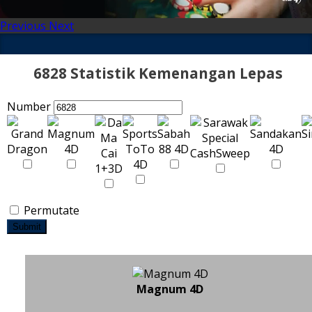
Previous
Next
6828 Statistik Kemenangan Lepas
Number
Permutate
Submit
Magnum 4D