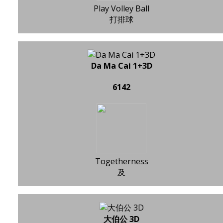
Play Volley Ball
打排球
Da Ma Cai 1+3D
6142
Togetherness
及
大伯公 3D