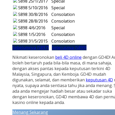
5898
25/1/2017
Special
5898
5/10/2016
Special
5898
30/8/2016
Consolation
5898
28/8/2016
Consolation
5898
4/6/2016
Special
5898
1/5/2016
Consolation
5898
31/5/2015
Consolation
Sebelumnya (5897)
Seterusnya (5899)
Nikmati keseronokan
beli 4D online
dengan GD4D! A
boleh bertaruh pada bila-bila masa, di mana sahaja,
dengan akses pantas kepada keputusan terkini 4D
Malaysia, Singapura, dan Kemboja. GD4D mudah
digunakan, selamat, dan memberikan
keputusan 4D
nyata, supaya anda sentiasa tahu jika anda menang.
ada anda mengejar hadiah besar atau sekadar suka
dengan keseronokan, GD4D membawa 4D dan perm
kasino online kepada anda.
Menang Sekarang