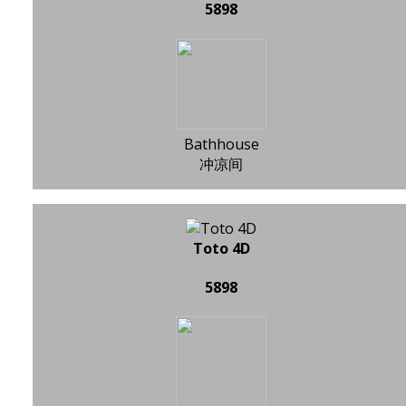
5898
Bathhouse
冲凉间
Toto 4D
5898