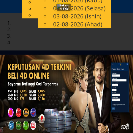
05-08-2026 (Rabu)
English
Rakan
04-08-2026 (Selasa)
Toggle
MS
Chinese
Niaga
Malay
03-08-2026 (Isnin)
navigation
02-08-2026 (Ahad)