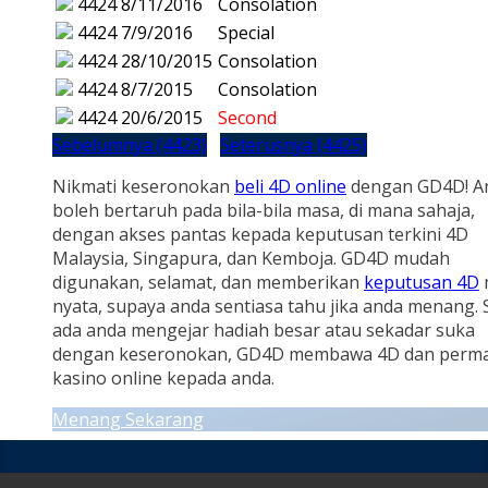
4424
8/11/2016
Consolation
4424
7/9/2016
Special
4424
28/10/2015
Consolation
4424
8/7/2015
Consolation
4424
20/6/2015
Second
Sebelumnya (4423)
Seterusnya (4425)
Nikmati keseronokan
beli 4D online
dengan GD4D! A
boleh bertaruh pada bila-bila masa, di mana sahaja,
dengan akses pantas kepada keputusan terkini 4D
Malaysia, Singapura, dan Kemboja. GD4D mudah
digunakan, selamat, dan memberikan
keputusan 4D
nyata, supaya anda sentiasa tahu jika anda menang.
ada anda mengejar hadiah besar atau sekadar suka
dengan keseronokan, GD4D membawa 4D dan perm
kasino online kepada anda.
Menang Sekarang