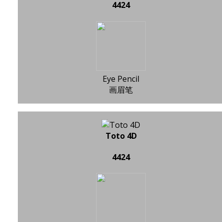
4424
Eye Pencil
画眉笔
Toto 4D
4424