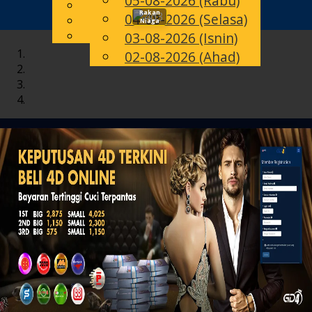
05-08-2026 (Rabu)
English
Rakan
04-08-2026 (Selasa)
Toggle
MS
Chinese
Niaga
Malay
03-08-2026 (Isnin)
navigation
02-08-2026 (Ahad)