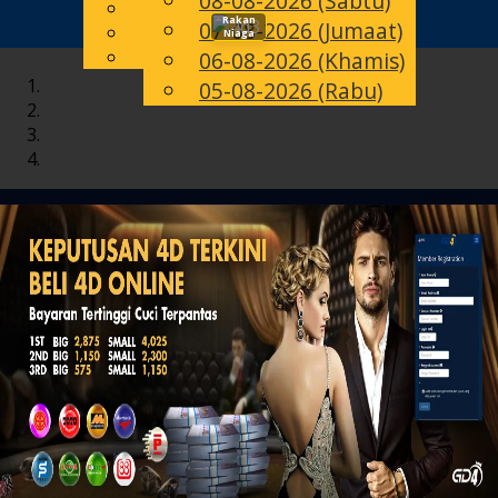
08-08-2026 (Sabtu)
English
Rakan
07-08-2026 (Jumaat)
Toggle
MS
Chinese
Niaga
Malay
06-08-2026 (Khamis)
navigation
05-08-2026 (Rabu)