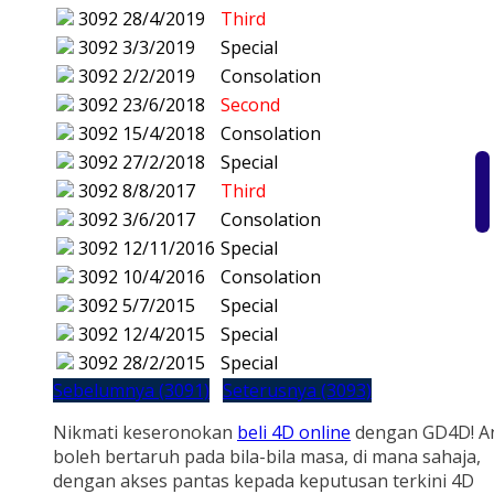
3092
28/4/2019
Third
3092
3/3/2019
Special
3092
2/2/2019
Consolation
3092
23/6/2018
Second
3092
15/4/2018
Consolation
3092
27/2/2018
Special
3092
8/8/2017
Third
3092
3/6/2017
Consolation
3092
12/11/2016
Special
3092
10/4/2016
Consolation
3092
5/7/2015
Special
3092
12/4/2015
Special
3092
28/2/2015
Special
Sebelumnya (3091)
Seterusnya (3093)
Nikmati keseronokan
beli 4D online
dengan GD4D! A
boleh bertaruh pada bila-bila masa, di mana sahaja,
dengan akses pantas kepada keputusan terkini 4D