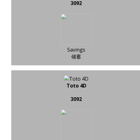
3092
Savings
储蓄
Toto 4D
3092