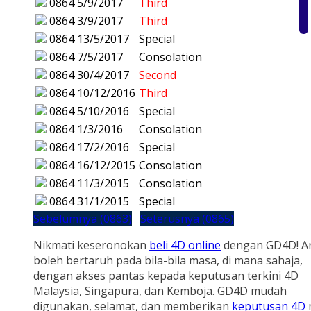
0864
5/9/2017
Third
0864
3/9/2017
Third
0864
13/5/2017
Special
0864
7/5/2017
Consolation
0864
30/4/2017
Second
0864
10/12/2016
Third
0864
5/10/2016
Special
0864
1/3/2016
Consolation
0864
17/2/2016
Special
0864
16/12/2015
Consolation
0864
11/3/2015
Consolation
0864
31/1/2015
Special
Sebelumnya (0863)
Seterusnya (0865)
Nikmati keseronokan
beli 4D online
dengan GD4D! A
boleh bertaruh pada bila-bila masa, di mana sahaja,
dengan akses pantas kepada keputusan terkini 4D
Malaysia, Singapura, dan Kemboja. GD4D mudah
digunakan, selamat, dan memberikan
keputusan 4D