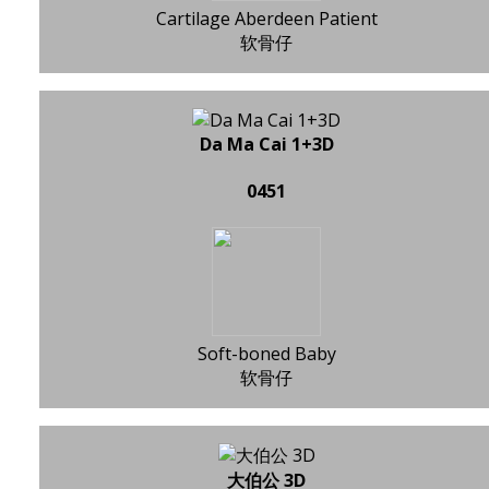
Cartilage Aberdeen Patient
软骨仔
Da Ma Cai 1+3D
0451
Soft-boned Baby
软骨仔
大伯公 3D