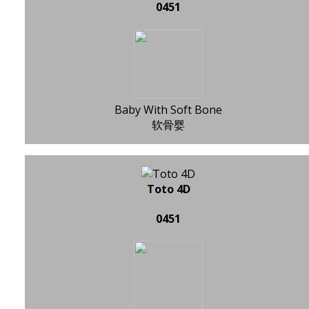
0451
Baby With Soft Bone
软骨婴
Toto 4D
0451