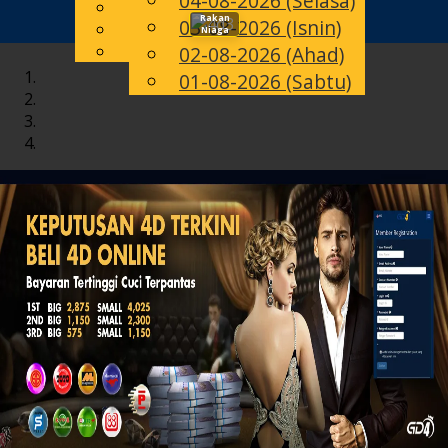
04-08-2026 (Selasa)
English
Rakan
03-08-2026 (Isnin)
Toggle
MS
Chinese
Niaga
Malay
02-08-2026 (Ahad)
navigation
01-08-2026 (Sabtu)