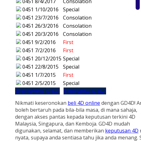
0451
8/4/2017
Consolation
0451
1/10/2016
Special
0451
23/7/2016
Consolation
0451
26/3/2016
Consolation
0451
20/3/2016
Consolation
0451
9/2/2016
First
0451
7/2/2016
First
0451
20/12/2015
Special
0451
22/8/2015
Special
0451
1/7/2015
First
0451
2/5/2015
Special
Sebelumnya (0450)
Seterusnya (0452)
Nikmati keseronokan
beli 4D online
dengan GD4D! A
boleh bertaruh pada bila-bila masa, di mana sahaja,
dengan akses pantas kepada keputusan terkini 4D
Malaysia, Singapura, dan Kemboja. GD4D mudah
digunakan, selamat, dan memberikan
keputusan 4D
nyata, supaya anda sentiasa tahu jika anda menang.