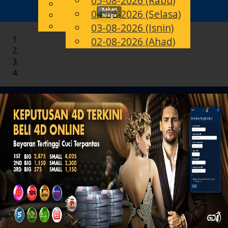
05-08-2026 (Rabu)
English
Rakan
04-08-2026 (Selasa)
Toggle
MS
Chinese
Niaga
Malay
03-08-2026 (Isnin)
navigation
02-08-2026 (Ahad)