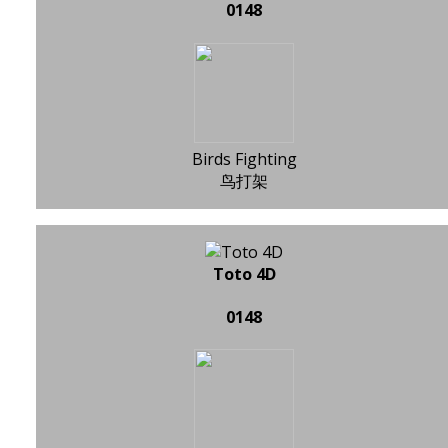
0148
Birds Fighting
鸟打架
Toto 4D
0148