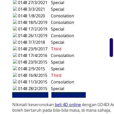
0148
27/3/2021
Special
0148
3/3/2021
Special
0148
1/8/2020
Consolation
0148
18/5/2019
Consolation
0148
17/2/2019
Special
0148
26/1/2019
Consolation
0148
7/7/2018
Special
0148
23/9/2017
Third
0148
17/4/2016
Consolation
0148
23/9/2015
Special
0148
2/9/2015
Special
0148
16/8/2015
Third
0148
11/3/2015
Consolation
0148
28/2/2015
Special
Sebelumnya (0147)
Seterusnya (0149)
Nikmati keseronokan
beli 4D online
dengan GD4D! A
boleh bertaruh pada bila-bila masa, di mana sahaja,