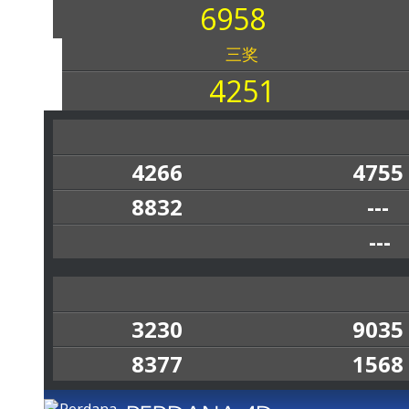
6958
三奖
4251
4266
4755
8832
---
---
3230
9035
8377
1568