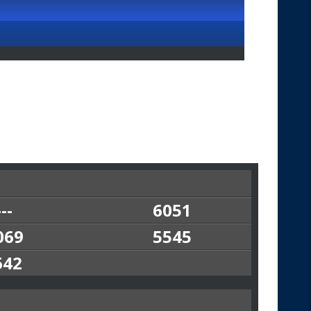
---
6051
069
5545
642