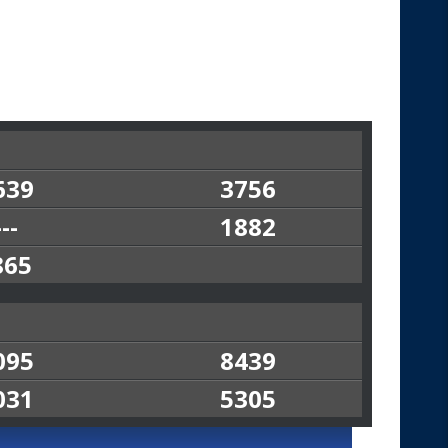
639
3756
---
1882
865
095
8439
031
5305