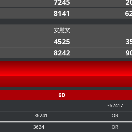
7245
2
8141
6
安慰奖
4525
3
8242
9
6D
362417
36241
OR
3624
OR