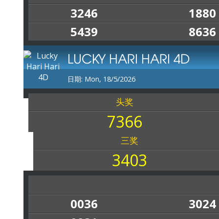
3246
1880
5439
8636
LUCKY HARI HARI 4D
日期: Mon, 18/5/2026
头奖
7366
三奖
3403
0036
3024