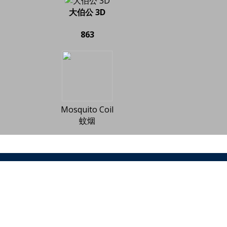
大伯公 3D
863
Mosquito Coil
蚊烟