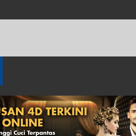
体育博彩
钓鱼
旧成绩
奖金
万字记录
游戏规则
4