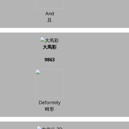
And
且
大馬彩
9863
Deformity
畸形