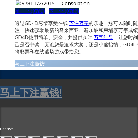
9781
1/2/2015
Consolation
是一个 (9780)
下一个 (9782)
通过GD4D尽情享受在线
下注万字
的乐趣！您可以随时随
注，快速获取最新的马来西亚、新加坡和柬埔寨万字成绩
GD4D使用简单、安全，并提供实时
万字结果
，让您时刻
己是否中奖。无论您是追求大奖，还是小赌怡情，GD4D
将彩票和在线赌场游戏带给您。
马上下注赢钱!
马上下注赢钱!
License