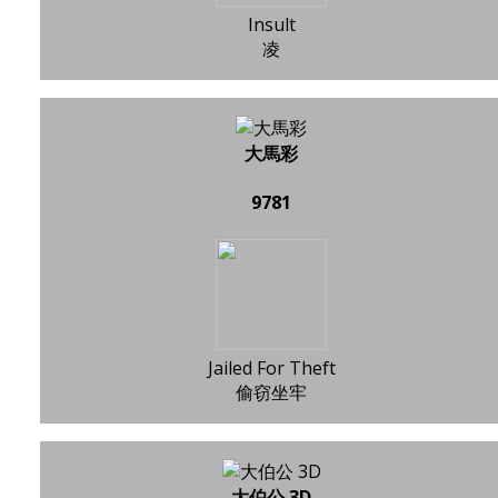
Insult
凌
大馬彩
9781
Jailed For Theft
偷窃坐牢
大伯公 3D