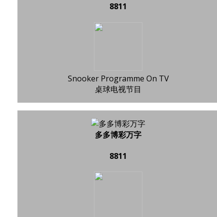
8811
Snooker Programme On TV
桌球电视节目
多多博彩万字
8811