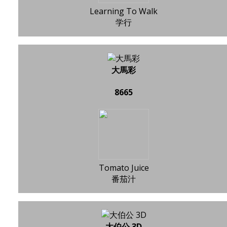
Learning To Walk
学行
大馬彩
8665
Tomato Juice
番茄汁
大伯公 3D