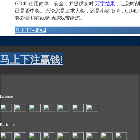
GD4D使用简单、安全，并提供实时
万字结果
，让您时刻
己是否中奖。无论您是追求大奖，还是小赌怡情，GD4D
将彩票和在线赌场游戏带给您。
马上下注赢钱!
马上下注赢钱!
License
Partners