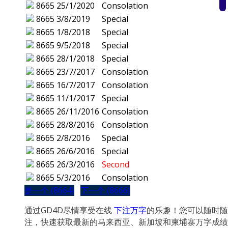
8665
25/1/2020
Consolation
8665
3/8/2019
Special
8665
1/8/2018
Special
8665
9/5/2018
Special
8665
28/1/2018
Special
8665
23/7/2017
Consolation
8665
16/7/2017
Consolation
8665
11/1/2017
Special
8665
26/11/2016
Consolation
8665
28/8/2016
Consolation
8665
2/8/2016
Special
8665
26/6/2016
Special
8665
26/3/2016
Second
8665
5/3/2016
Consolation
是一个 (8664)
下一个 (8666)
通过GD4D尽情享受在线
下注万字
的乐趣！您可以随时随
注，快速获取最新的马来西亚、新加坡和柬埔寨万字成绩