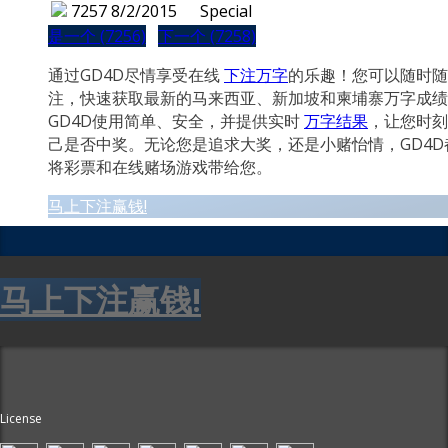
7257
8/2/2015
Special
是一个 (7256)
下一个 (7258)
通过GD4D尽情享受在线
下注万字
的乐趣！您可以随时随
注，快速获取最新的马来西亚、新加坡和柬埔寨万字成绩
GD4D使用简单、安全，并提供实时
万字结果
，让您时刻
己是否中奖。无论您是追求大奖，还是小赌怡情，GD4D
将彩票和在线赌场游戏带给您。
马上下注赢钱!
马上下注赢钱!
License