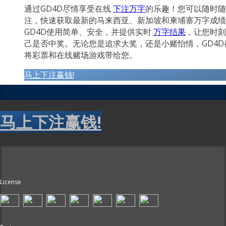
通过GD4D尽情享受在线
下注万字
的乐趣！您可以随时随
注，快速获取最新的马来西亚、新加坡和柬埔寨万字成绩
GD4D使用简单、安全，并提供实时
万字结果
，让您时刻
己是否中奖。无论您是追求大奖，还是小赌怡情，GD4D
将彩票和在线赌场游戏带给您。
马上下注赢钱!
马上下注赢钱!
License