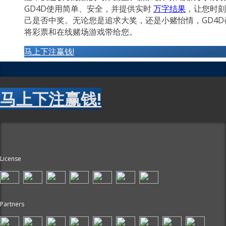
GD4D使用简单、安全，并提供实时
万字结果
，让您时刻
己是否中奖。无论您是追求大奖，还是小赌怡情，GD4D
将彩票和在线赌场游戏带给您。
马上下注赢钱!
马上下注赢钱!
License
Partners