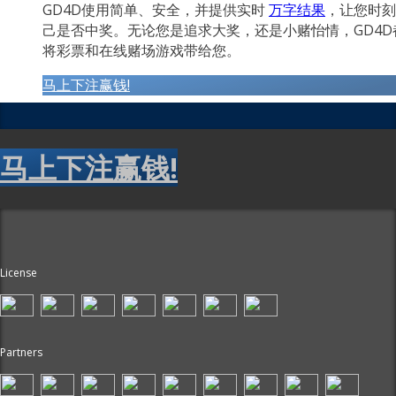
GD4D使用简单、安全，并提供实时
万字结果
，让您时刻
己是否中奖。无论您是追求大奖，还是小赌怡情，GD4D
将彩票和在线赌场游戏带给您。
马上下注赢钱!
马上下注赢钱!
License
Partners