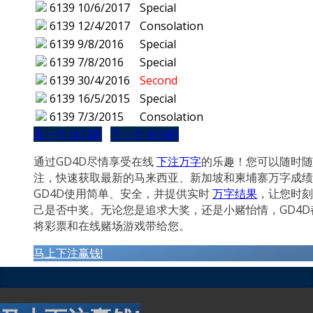
6139
10/6/2017
Special
6139
12/4/2017
Consolation
6139
9/8/2016
Special
6139
7/8/2016
Special
6139
30/4/2016
Second
6139
16/5/2015
Special
6139
7/3/2015
Consolation
是一个 (6138)
下一个 (6140)
通过GD4D尽情享受在线
下注万字
的乐趣！您可以随时随
注，快速获取最新的马来西亚、新加坡和柬埔寨万字成绩
GD4D使用简单、安全，并提供实时
万字结果
，让您时刻
己是否中奖。无论您是追求大奖，还是小赌怡情，GD4D
将彩票和在线赌场游戏带给您。
马上下注赢钱!