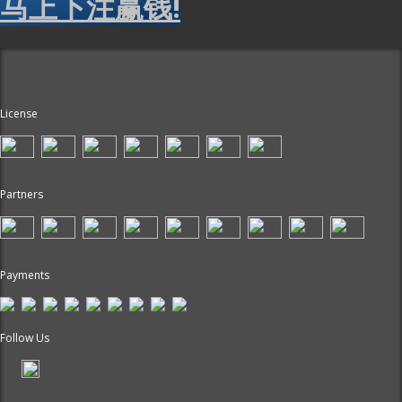
马上下注赢钱!
License
Partners
Payments
Follow Us