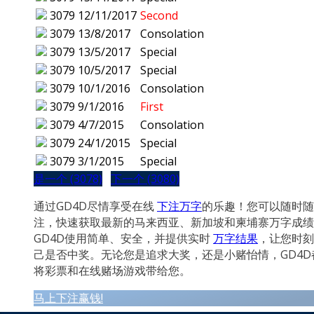
3079
12/11/2017
Second
3079
13/8/2017
Consolation
3079
13/5/2017
Special
3079
10/5/2017
Special
3079
10/1/2016
Consolation
3079
9/1/2016
First
3079
4/7/2015
Consolation
3079
24/1/2015
Special
3079
3/1/2015
Special
是一个 (3078)
下一个 (3080)
通过GD4D尽情享受在线
下注万字
的乐趣！您可以随时随
注，快速获取最新的马来西亚、新加坡和柬埔寨万字成绩
GD4D使用简单、安全，并提供实时
万字结果
，让您时刻
己是否中奖。无论您是追求大奖，还是小赌怡情，GD4D
将彩票和在线赌场游戏带给您。
马上下注赢钱!