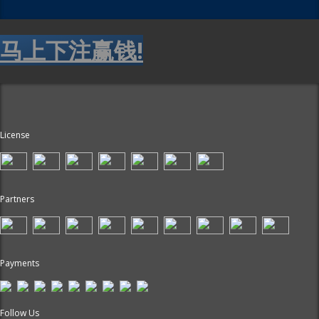
马上下注赢钱!
License
Partners
Payments
Follow Us