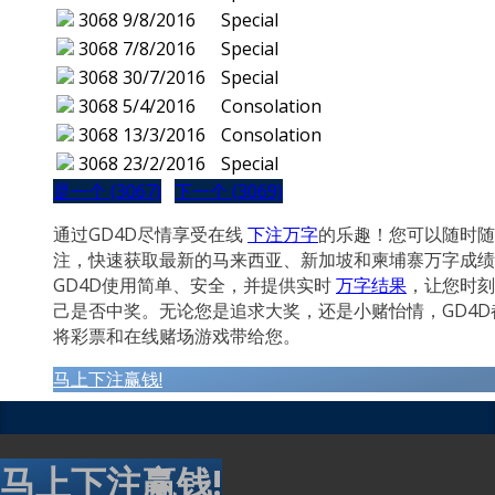
3068
9/8/2016
Special
3068
7/8/2016
Special
3068
30/7/2016
Special
3068
5/4/2016
Consolation
3068
13/3/2016
Consolation
3068
23/2/2016
Special
是一个 (3067)
下一个 (3069)
通过GD4D尽情享受在线
下注万字
的乐趣！您可以随时随
注，快速获取最新的马来西亚、新加坡和柬埔寨万字成绩
GD4D使用简单、安全，并提供实时
万字结果
，让您时刻
己是否中奖。无论您是追求大奖，还是小赌怡情，GD4D
将彩票和在线赌场游戏带给您。
马上下注赢钱!
马上下注赢钱!