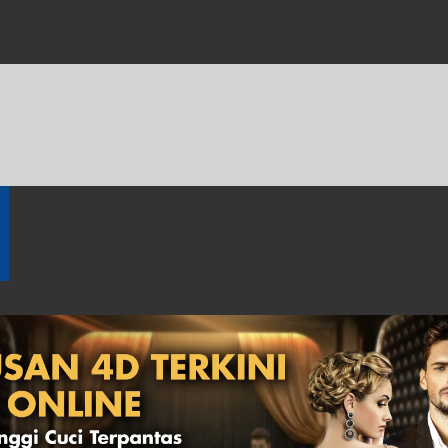
体育博彩
钓鱼
旧成绩
奖金
万字记录
游戏规则
4