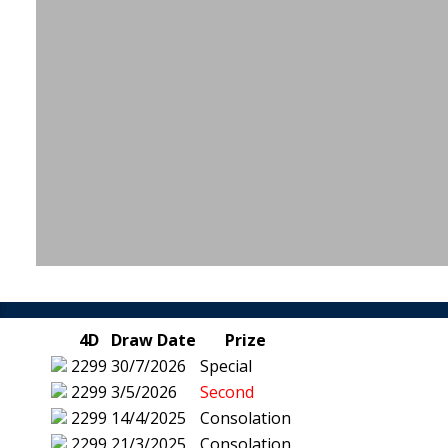
4D
Draw Date
Prize
2299
30/7/2026
Special
2299
3/5/2026
Second
2299
14/4/2025
Consolation
2299
21/3/2025
Consolation