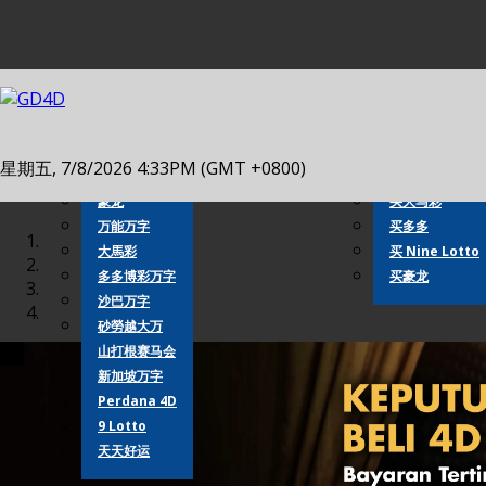
4D 成绩
老虎机
真人娱乐场
买万字
4D 成绩
投注万字
星期五, 7/8/2026 4:33PM (GMT +0800)
豪龙
买万能
豪龙
买大马彩
万能万字
买多多
大馬彩
买 Nine Lotto
多多博彩万字
买豪龙
沙巴万字
砂勞越大万
山打根赛马会
新加坡万字
Perdana 4D
9 Lotto
天天好运