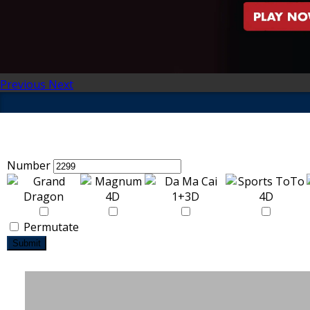
Previous
Next
Number
Permutate
Submit