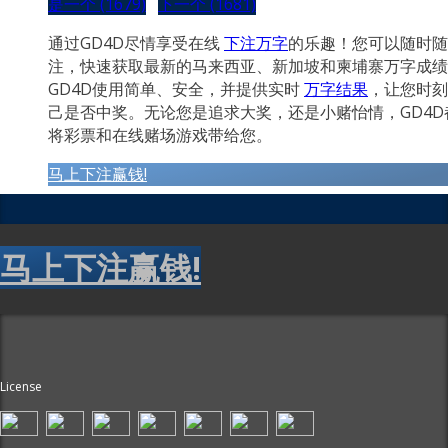
是一个 (1679)
下一个 (1681)
通过GD4D尽情享受在线
下注万字
的乐趣！您可以随时随
注，快速获取最新的马来西亚、新加坡和柬埔寨万字成绩
GD4D使用简单、安全，并提供实时
万字结果
，让您时刻
己是否中奖。无论您是追求大奖，还是小赌怡情，GD4D
将彩票和在线赌场游戏带给您。
马上下注赢钱!
马上下注赢钱!
License