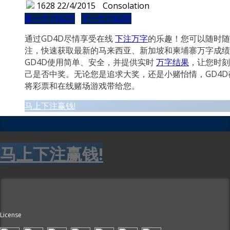
1628
22/4/2015
Consolation
是一个 (1627)
下一个 (1629)
通过GD4D尽情享受在线
下注万字
的乐趣！您可以随时随
注，快速获取最新的马来西亚、新加坡和柬埔寨万字成绩
GD4D使用简单、安全，并提供实时
万字结果
，让您时刻
己是否中奖。无论您是追求大奖，还是小赌怡情，GD4D
将彩票和在线赌场游戏带给您。
马上下注赢钱!
马上下注赢钱!
License