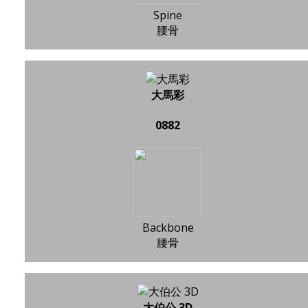
Spine
腰骨
大馬彩
0882
Backbone
腰骨
大伯公 3D