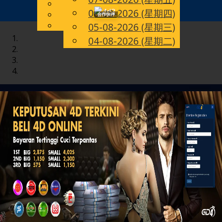
English
06-08-2026 (星期四)
Toggle
CN
Chinese
合作伙伴
Malay
05-08-2026 (星期三)
navigation
04-08-2026 (星期二)