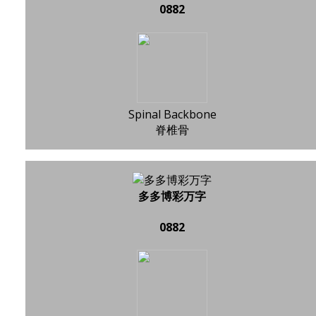
0882
Spinal Backbone
脊椎骨
多多博彩万字
0882