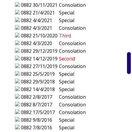
0882
30/11/2021
Consolation
0882
21/4/2021
Special
0882
4/4/2021
Special
0882
4/3/2021
Consolation
0882
21/10/2020
Third
0882
4/3/2020
Consolation
0882
29/12/2019
Consolation
0882
14/12/2019
Second
0882
27/11/2019
Consolation
0882
25/5/2019
Special
0882
29/9/2018
Special
0882
14/4/2018
Special
0882
2/8/2017
Consolation
0882
8/7/2017
Consolation
0882
17/5/2017
Consolation
0882
9/8/2016
Special
0882
7/8/2016
Special