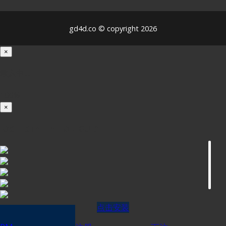
gd4d.co © copyright 2026
×
载入中...
100%
×
iOS INSTALLATION GUIDE
点击安装