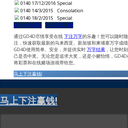
0140
17/12/2016
Special
0140
14/3/2015
Consolation
0140
18/2/2015
Special
是一个 (0139)
下一个 (0141)
通过GD4D尽情享受在线
下注万字
的乐趣！您可以随时随
注，快速获取最新的马来西亚、新加坡和柬埔寨万字成绩
GD4D使用简单、安全，并提供实时
万字结果
，让您时刻
己是否中奖。无论您是追求大奖，还是小赌怡情，GD4D
将彩票和在线赌场游戏带给您。
马上下注赢钱!
马上下注赢钱!