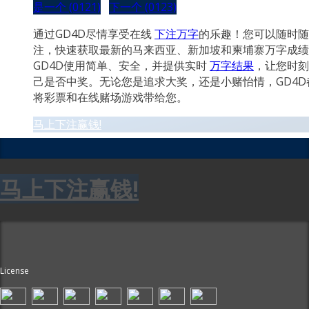
是一个 (0121)
下一个 (0123)
通过GD4D尽情享受在线
下注万字
的乐趣！您可以随时随
注，快速获取最新的马来西亚、新加坡和柬埔寨万字成绩
GD4D使用简单、安全，并提供实时
万字结果
，让您时刻
己是否中奖。无论您是追求大奖，还是小赌怡情，GD4D
将彩票和在线赌场游戏带给您。
马上下注赢钱!
马上下注赢钱!
License